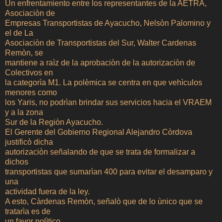
Un enfrentamiento entre los representantes de la AETRA,
Asociaciòn de
Empresas Transportistas de Ayacucho, Nelsòn Palomino y
el de La
Asociaciòn de Transportistas del Sur, Walter Cardenas
Remòn, se
mantiene a raìz de la aprobaciòn de la autorizaciòn de
Colectivos en
la categorìa M1. La polèmica se centra en que vehìculos
menores como
los Yaris, no podrìan brindar sus servicios hacia el VRAEM
y a la zona
Sur de la Regiòn Ayacucho.
El Gerente del Gobierno Regional Alejandro Còrdova
justificò dicha
autorizaciòn señalando de que se trata de formalizar a
dichos
transportistas que sumarìan 400 para evitar el desamparo y
una
actividad fuera de la ley.
A esto, Càrdenas Remòn, señalò que de lo ùnico que se
tratarìa es de
un favor polìtico