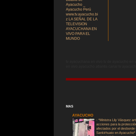
Ayacucho _
Ayacucho Perú
www.tv.ayacucho.bi
z LA SEÑAL DE LA
TELEVISION
AYACUCHANA EN
VIVO PARA EL
MUNDO
tv ayacuchana en vivo tv de ayacucho en v
en vivo ayacucho atlantis canal tv ayacuch
MAS
AYACUCHO
-
*Ministra Lily Vásquez art
acciones para la protecció
afectados por el desborde d
Sankirhuato en Ayacucho* 