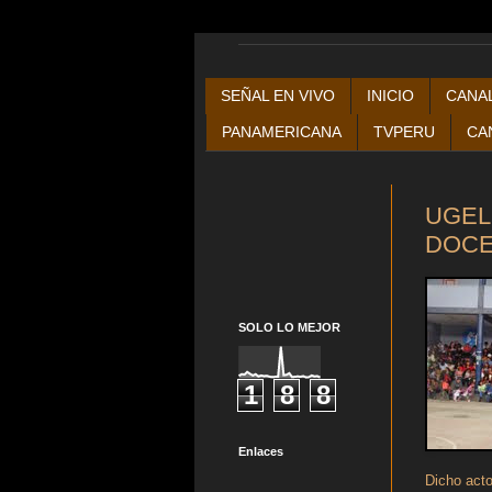
SEÑAL EN VIVO
INICIO
CANAL
PANAMERICANA
TVPERU
CA
UGEL
DOCE
SOLO LO MEJOR
1
8
8
Enlaces
Dicho acto