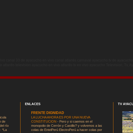
ivo canal 33 de ayacucho en vivo canal atlantis carnaval ayacucho tv de ayacucho
o atlantis television ayacucho en vivo atlantis tv en vivo ayacucho Television, Tv, 
ENLACES
TV AYAC
FRENTE DIGNIDAD
icula
LA LUCHA AHORA ES POR UNA NUEVA
n de
CONSTITUCION
-
Pero y si caemos en el
el río
monopolio de Cerrón y Castillo? y volvemos a las
· *La
colas de EntelPerú ElectroPerú a hacer colas por