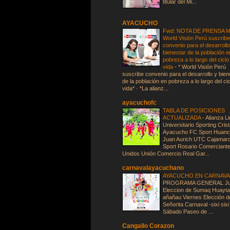
titular del Mi...
AYACUCHO
Fwd: NOTA DE PRENSA Mi
World Visión Perú suscrib
convenio para el desarrollo
bienestar de la población e
pobreza a lo largo del ciclo
vida
-
* World Visión Perú
suscribe convenio para el desarrollo y bien
de la población en pobreza a lo largo del ci
vida* · *La alianz...
ayacuchofc
TABLA DE POSICIONES
ACTUALIZADA
-
Alianza L
Universitario Sporting Crist
Ayacucho FC Sport Huan
Juan Aurich UTC Cajamar
Sport Rosario Comerciant
Unidos Unión Comercio Real Gar...
carnavalayacuchano
AYACUCHO EN CARNAV
PROGRAMA GENERAL Ju
Eleccion de Sumaq Huayta
añañau Viernes Elección d
Señorita Carnaval -sixi sixi
Sábado Paseo de ...
Cangallo Corazon