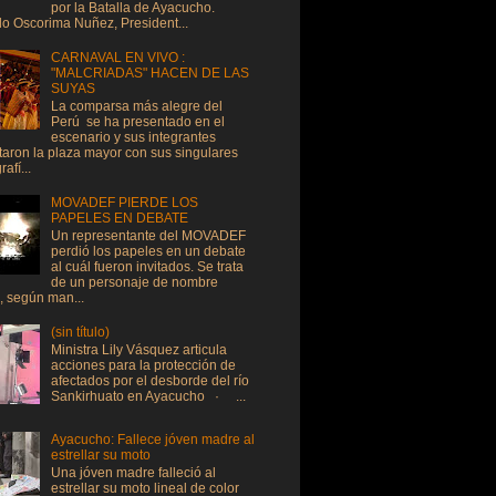
por la Batalla de Ayacucho.
do Oscorima Nuñez, President...
CARNAVAL EN VIVO :
"MALCRIADAS" HACEN DE LAS
SUYAS
La comparsa más alegre del
Perú se ha presentado en el
escenario y sus integrantes
taron la plaza mayor con sus singulares
afí...
MOVADEF PIERDE LOS
PAPELES EN DEBATE
Un representante del MOVADEF
perdió los papeles en un debate
al cuál fueron invitados. Se trata
de un personaje de nombre
, según man...
(sin título)
Ministra Lily Vásquez articula
acciones para la protección de
afectados por el desborde del río
Sankirhuato en Ayacucho · ...
Ayacucho: Fallece jóven madre al
estrellar su moto
Una jóven madre falleció al
estrellar su moto lineal de color