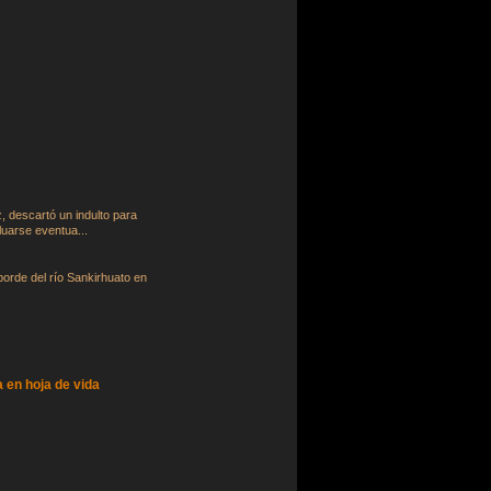
, descartó un indulto para
luarse eventua...
borde del río Sankirhuato en
a en hoja de vida