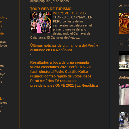
el pan popular ( si no sabes ...
Wilfre
TOUR WEB DE TURISMO
WELCOME TO PERU
-
dis y
THANKS EL CARNAVAL EN
en
PERU La fiesta de los
 y
carnavales se celebra en el
n
primer trimestre del año
 de
destacando el Carnaval de
Cajamarca, El Carnaval de Ayacu...
alboro
estar
coreogr
Últimas noticias de última hora del Perú y
clo de
el mundo en La República
-
Resultados a boca de urna segunda
ima
vuelta elecciones 2021 Perú EN VIVO:
al
flash electoral Pedro Castillo Keiko
cayo
Fujimori conteo rápido de votos Ipsos
Breton
ca
Perú/ América TV resultados
es
presidenciales ONPE 2021 | La República
-
AL
-
eves
 -
e