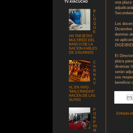
TV AYACUCHO
una plaza
adjudicará
B
Secundari
L
O
Q
Los docent
U
Diciembre 
E
dominio de
AN TARJETAS
se aplica
MULTIRED DEL
BANCO DE LA
DIGEIBIE
NACION A MILES
DE USUARIOS
El Direct
plaza para
C
diversas 
A
R
serán adju
N
sus respec
A
beneficio 
V
AL EN VIVO :
"MALCRIADAS"
HACEN DE LAS
SUYAS
P
Entrada m
O
R
P
RI
M