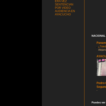
ERA VEZ
SENTENCIAN
POR VIDEO
AUDIENCIA EN
AYACUCHO
NACIONAL
Panam
¿Toled
Alejan
AYAC
Pedro C
Segund
-
Puedes ver 