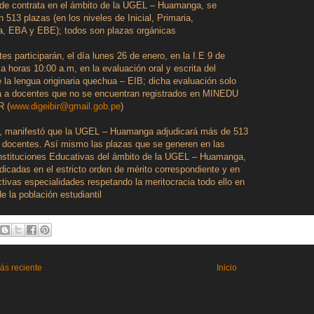
 de contrata en el ámbito de la UGEL – Huamanga, se
n 513 plazas (en los niveles de Inicial, Primaria,
a, EBA y EBE); todos son plazas orgánicas
es participarán, el día lunes 26 de enero, en la I.E 9 de
a horas 10:00 a.m, en la evaluación oral y escrita del
 la lengua originaria quechua – EIB; dicha evaluación solo
rá a docentes que no se encuentran registrados en MINEDU
R (
www.digeibir@gmail.gob.pe
)
or, manifestó que la UGEL – Huamanga adjudicará más de 513
 docentes. Así mismo las plazas que se generen en las
Instituciones Educativas del ámbito de la UGEL – Huamanga,
dicadas en el estricto orden de mérito correspondiente y en
tivas especialidades respetando la meritocracia todo ello en
de la población estudiantil
ás reciente
Inicio