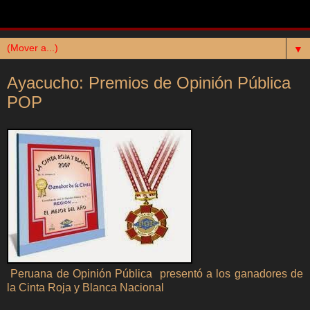
▼
Ayacucho: Premios de Opinión Pública
POP
Peruana de Opinión Pública presentó a los ganadores de
la Cinta Roja y Blanca Nacional