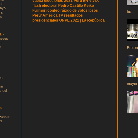
vuelta elecciones 2021 Perú EN VIVO:
al
flash electoral Pedro Castillo Keiko
cayo
Fujimori conteo rápido de votos Ipsos
ho...
ca
Perú/ América TV resultados
es
presidenciales ONPE 2021 | La República
-
AL
-
eves
 -
e
Breton
ón
mayor p
sa
s del
es
avanzar
el