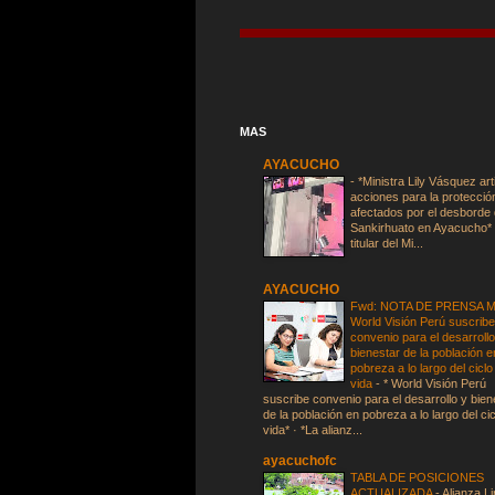
MAS
AYACUCHO
-
*Ministra Lily Vásquez art
acciones para la protecció
afectados por el desborde d
Sankirhuato en Ayacucho* 
titular del Mi...
AYACUCHO
Fwd: NOTA DE PRENSA Mi
World Visión Perú suscrib
convenio para el desarrollo
bienestar de la población e
pobreza a lo largo del ciclo
vida
-
* World Visión Perú
suscribe convenio para el desarrollo y bien
de la población en pobreza a lo largo del ci
vida* · *La alianz...
ayacuchofc
TABLA DE POSICIONES
ACTUALIZADA
-
Alianza L