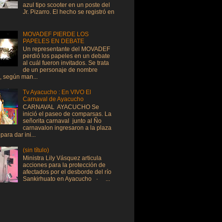
azul tipo scooter en un poste del
Jr. Pizarro. El hecho se registró en
MOVADEF PIERDE LOS
PAPELES EN DEBATE
Un representante del MOVADEF
perdió los papeles en un debate
al cuál fueron invitados. Se trata
de un personaje de nombre
, según man...
Tv Ayacucho : En VIVO El
Carnaval de Ayacucho
CARNAVAL AYACUCHO Se
inició el paseo de comparsas. La
señorita carnaval junto al Ño
carnavalon ingresaron a la plaza
ara dar ini...
(sin título)
Ministra Lily Vásquez articula
acciones para la protección de
afectados por el desborde del río
Sankirhuato en Ayacucho · ...