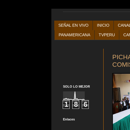
SEÑAL EN VIVO
INICIO
CANAL
PANAMERICANA
TVPERU
CA
PICH
COMI
SOLO LO MEJOR
1
8
6
Enlaces