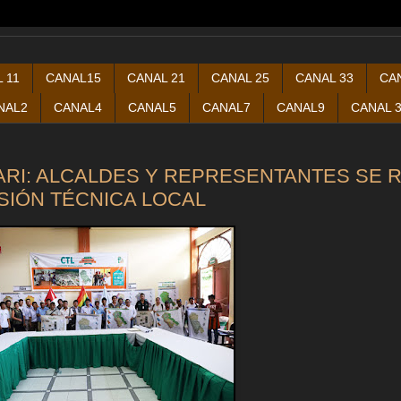
 11
CANAL15
CANAL 21
CANAL 25
CANAL 33
CA
NAL2
CANAL4
CANAL5
CANAL7
CANAL9
CANAL 
ARI: ALCALDES Y REPRESENTANTES SE 
SIÓN TÉCNICA LOCAL