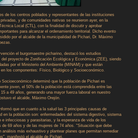
es de los centros poblados y representantes de las instituciones
 privadas, y de comunidades nativas se reunieron ayer, en la
écnica Local (CTL), con la finalidad de discutir y aprobar
portantes para alcanzar el ordenamiento territorial. Dicho evento
sidido por el alcalde de la municipalidad de Pichari, Dr. Máximo
bezas.
rvención el burgomaestre picharino, destacó los estudios
 del proyecto de Zonificación Ecológica y Económica (ZEE), siendo
dadas por el Ministerio del Ambiente (MINAM) y que están
 en los componentes: Físico, Biológico y Socioeconómico.
o Socioeconómico determinó que la población de Pichari es
nte joven, el 50% de la población está comprendida entre las
15 a 49 años, generando una mayor fuerza laboral en nuestro
ostuvo el alcalde, Máximo Orejón.
formó que en cuanto a la salud las 3 principales causas de
 en la población son: enfermedades del sistema digestivo, sistema
io e infecciosas y parasitarias, y la esperanza de vida de los
 de 69 años y de las mujeres de 74 años. "Situación que debe
n análisis más exhaustivo y plantear planes que permitan remediar
s", manifestó el alcalde de Pichari.