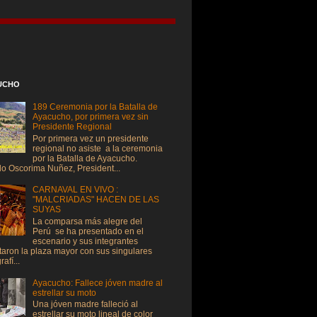
UCHO
189 Ceremonia por la Batalla de
Ayacucho, por primera vez sin
Presidente Regional
Por primera vez un presidente
regional no asiste a la ceremonia
por la Batalla de Ayacucho.
do Oscorima Nuñez, President...
CARNAVAL EN VIVO :
"MALCRIADAS" HACEN DE LAS
SUYAS
La comparsa más alegre del
Perú se ha presentado en el
escenario y sus integrantes
taron la plaza mayor con sus singulares
afí...
Ayacucho: Fallece jóven madre al
estrellar su moto
Una jóven madre falleció al
estrellar su moto lineal de color