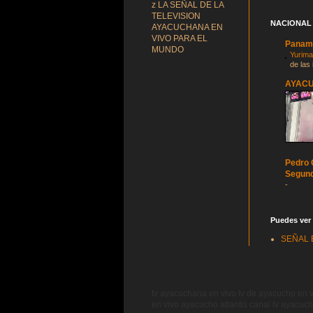
z LA SEÑAL DE LA
TELEVISION
NACIONAL
AYACUCHANA EN
VIVO PARA EL
Panam
MUNDO
Yurima
de las
AYAC
Pedro C
Segund
-
Puedes ver 
SEÑAL 
tv ayacuchana en vivo tv de ayacucho en v
en vivo ayacucho atlantis canal tv ayacuch