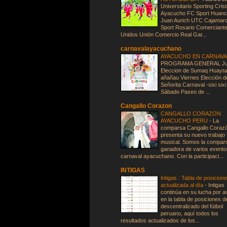
Universitario Sporting Crist
Ayacucho FC Sport Huan
Juan Aurich UTC Cajamar
Sport Rosario Comerciant
Unidos Unión Comercio Real Gar...
carnavalayacuchano
AYACUCHO EN CARNAV
PROGRAMA GENERAL Ju
Eleccion de Sumaq Huayta
añañau Viernes Elección d
Señorita Carnaval -sixi sixi
Sábado Paseo de ...
Cangallo Corazon
CANGALLO CORAZON
AYACUCHO PERU
-
La
comparsa Cangallo Coraz
presenta su nuevo trabajo
musical. Somos la compar
ganadora de varios evento
carnaval ayacuchano. Con la participaci...
INTIGAS
Intigas : Tabla de posicion
actualizada al día
-
Intigas
continúa en su lucha por 
en la tabla de posiciones d
descentralizado del fútbol
peruano, aquí todos los
resultados actualizados de los...