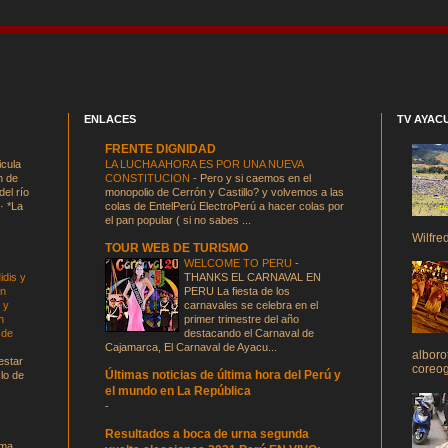
ENLACES
TV AYAC
FRENTE DIGNIDAD
icula
LA LUCHA AHORA ES POR UNA NUEVA
n de
CONSTITUCION
-
Pero y si caemos en el
el río
monopolio de Cerrón y Castillo? y volvemos a las
· *La
colas de EntelPerú ElectroPerú a hacer colas por
el pan popular ( si no sabes ...
Wilfre
TOUR WEB DE TURISMO
WELCOME TO PERU
-
dis y
THANKS EL CARNAVAL EN
en
PERU La fiesta de los
 y
carnavales se celebra en el
n
primer trimestre del año
 de
destacando el Carnaval de
Cajamarca, El Carnaval de Ayacu...
alboro
estar
coreogr
Últimas noticias de última hora del Perú y
clo de
el mundo en La República
-
Resultados a boca de urna segunda
ima