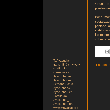
virtual, d
planteamie
Por el mom
socializac
poblado, a
institucio
los taller
sobre la a
TvAyacucho
transmitirá en vivo y
Entrada m
en directo:
Carnavales
Ayacuchanos _
Ayacucho Perú
Semana Santa
Ayacuchana _
Ayacucho Perú
Batalla de
Ayacucho _
Ayacucho Perú
www.tv.ayacucho.bi