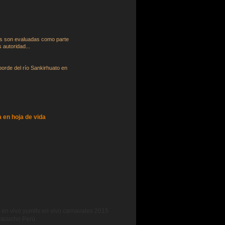
es son evaluadas como parte
 autoridad...
borde del río Sankirhuato en
a en hoja de vida
 en vivo yumitv en vivo carnavales 2015
Ayacucho Per
ú.