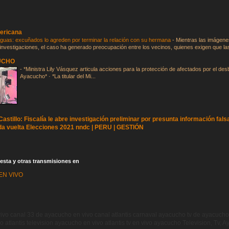
ericana
guas: excuñados lo agreden por terminar la relación con su hermana
-
Mientras las imágen
 investigaciones, el caso ha generado preocupación entre los vecinos, quienes exigen que las
UCHO
-
*Ministra Lily Vásquez articula acciones para la protección de afectados por el des
Ayacucho* · *La titular del Mi...
astillo: Fiscalía le abre investigación preliminar por presunta información fals
a vuelta Elecciones 2021 nndc | PERU | GESTIÓN
esta y otras transmisiones en
EN VIVO
ivo canal 33 de ayacucho en vivo canal atlantis carnaval ayacucho tv de ayacucho
o atlantis television ayacucho en vivo atlantis tv en vivo ayacucho Television, Tv, 