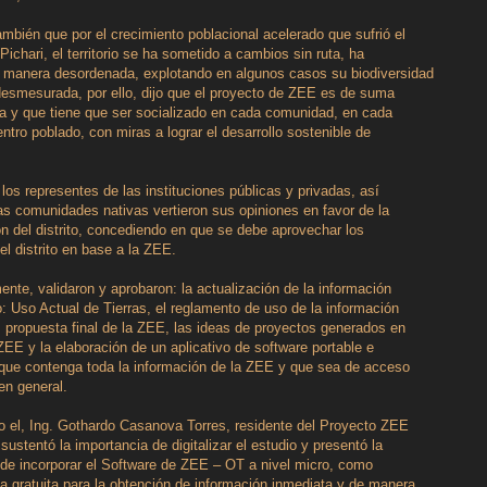
mbién que por el crecimiento poblacional acelerado que sufrió el
 Pichari, el territorio se ha sometido a cambios sin ruta, ha
e manera desordenada, explotando en algunos casos su biodiversidad
esmesurada, por ello, dijo que el proyecto de ZEE es de suma
a y que tiene que ser socializado en cada comunidad, en cada
entro poblado, con miras a lograr el desarrollo sostenible de
 los representes de las instituciones públicas y privadas, así
s comunidades nativas vertieron sus opiniones en favor de la
ón del distrito, concediendo en que se debe aprovechar los
el distrito en base a la ZEE.
ente, validaron y aprobaron: la actualización de la información
o: Uso Actual de Tierras, el reglamento de uso de la información
 propuesta final de la ZEE, las ideas de proyectos generados en
ZEE y la elaboración de un aplicativo de software portable e
 que contenga toda la información de la ZEE y que sea de acceso
 en general.
o el, Ing. Gothardo Casanova Torres, residente del Proyecto ZEE
 sustentó la importancia de digitalizar el estudio y presentó la
de incorporar el Software de ZEE – OT a nivel micro, como
a gratuita para la obtención de información inmediata y de manera