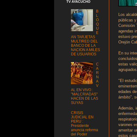
TV AYACUCHO
B
Los alcald
L
O
públicas y
Q
Comisión T
U
agendas im
E
estuvo pre
AN TARJETAS
MULTIRED DEL
Orejón Ca
BANCO DE LA
NACION A MILES
En su inte
DE USUARIOS
concluidos
estas vali
C
A
agrupados
R
N
"El estudi
A
V
eminenteme
AL EN VIVO :
edades de 
"MALCRIADAS"
ámbito", s
HACEN DE LAS
SUYAS
Además, in
CRISIS
enfermedad
JUDICIAL EN
respirator
PERU :
varones es
Presidente
anuncia reforma
ameritar u
del Poder
estos caso