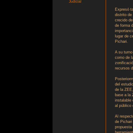
Judicial
Expresó ta
distrito de
crecido d
de forma d
importanci
lugar de c
Pichari.
A su turno
como de la
zonificaci
recursos d
Posteriorm
del estudi
de la ZEE,
base a la 
instalable
al público
Al respect
de Pichari
propuesta 
herramient